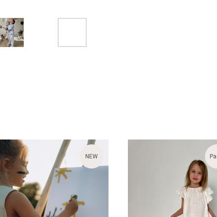
NEW
Ра